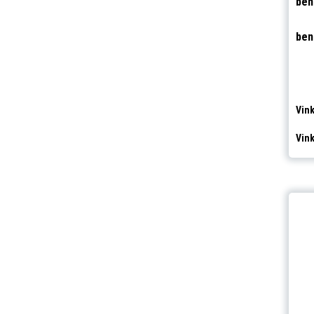
be
be
Vink
Vink