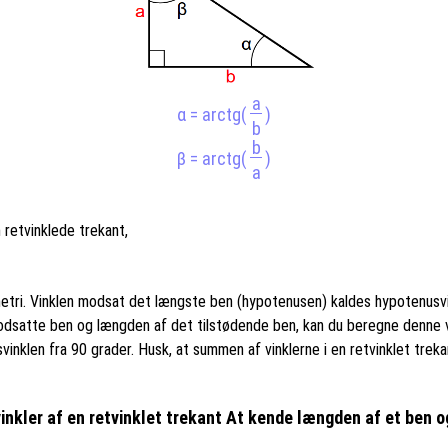
a
α = arctg(
)
b
b
β = arctg(
)
a
 retvinklede trekant,
ometri. Vinklen modsat det længste ben (hypotenusen) kaldes hypotenusv
dsatte ben og længden af det tilstødende ben, kan du beregne denne vi
vinklen fra 90 grader. Husk, at summen af vinklerne i en retvinklet trekan
vinkler af en retvinklet trekant At kende længden af et ben 