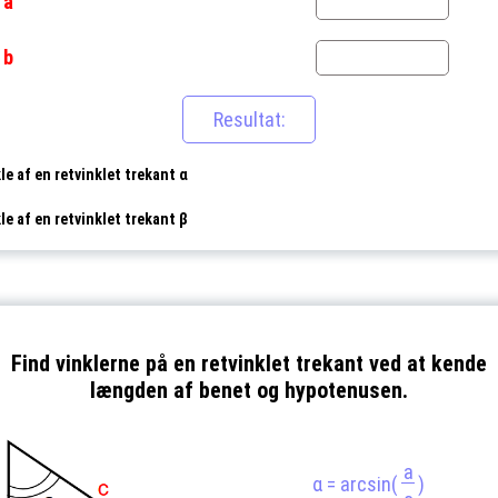
a
n
b
n
le af en retvinklet trekant α
le af en retvinklet trekant β
Find vinklerne på en retvinklet trekant ved at kende
længden af benet og hypotenusen.
a
α = arcsin(
)