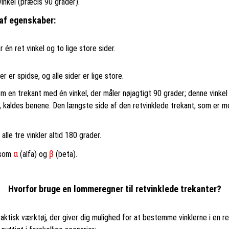
vinkel (præcis 90 grader).
af egenskaber:
 én ret vinkel og to lige store sider.
er er spidse, og alle sider er lige store.
om en trekant med én vinkel, der måler nøjagtigt 90 grader; denne vinkel
l, kaldes benene. Den længste side af den retvinklede trekant, som er m
alle tre vinkler altid 180 grader.
α
β
 som
(alfa) og
(beta).
Hvorfor bruge en lommeregner til retvinklede trekanter?
raktisk værktøj, der giver dig mulighed for at bestemme vinklerne i en 