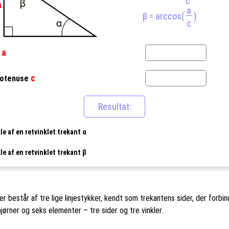
c
a
β = arccos(
)
c
a
n
c
otenuse
le af en retvinklet trekant α
le af en retvinklet trekant β
r består af tre lige linjestykker, kendt som trekantens sider, der forbin
jørner og seks elementer – tre sider og tre vinkler.