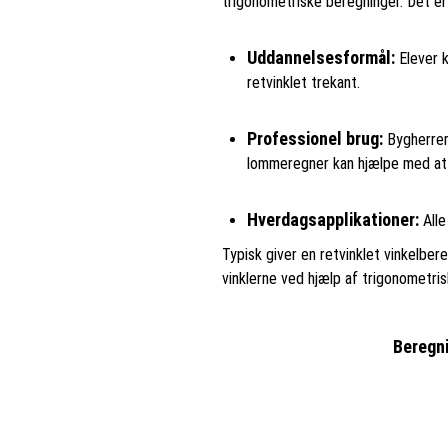
trigonometriske beregninger. Det er n
Uddannelsesformål:
Elever k
retvinklet trekant.
Professionel brug:
Bygherrer,
lommeregner kan hjælpe med at
Hverdagsapplikationer:
Alle
Typisk giver en retvinklet vinkelbe
vinklerne ved hjælp af trigonometri
Beregni