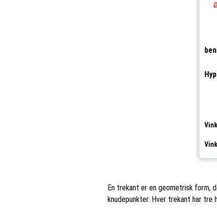
be
Hyp
Vink
Vink
En trekant er en geometrisk form, de
knudepunkter. Hver trekant har tre h