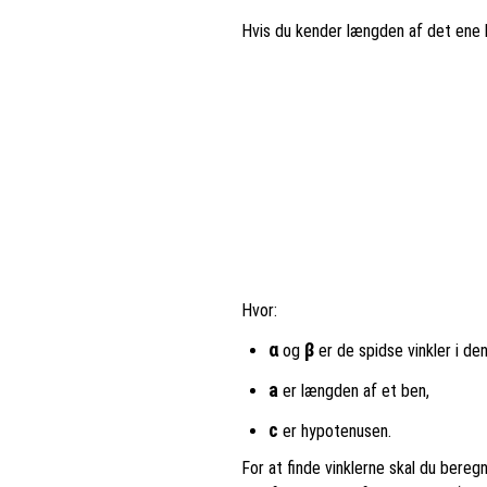
Hvis du kender længden af det ene
Hvor:
α
β
og
er de spidse vinkler i den
a
er længden af et ben,
c
er hypotenusen.
For at finde vinklerne skal du bere