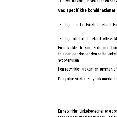
Ret trekant: En vinkel er en ret 
Ved specifikke kombinationer 
Ligebenet retvinklet trekant: Har
Ligesidet akut trekant: Alle vinkl
En retvinklet trekant er defineret s
to sider, der danner den rette vinke
hypotenusen.
I en retvinklet trekant er summen af 
De spidse vinkler er typisk mærket
En retvinklet vinkelberegner er et p