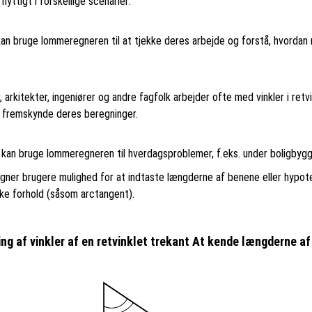
yttigt i forskellige scenarier:
an bruge lommeregneren til at tjekke deres arbejde og forstå, hvordan m
 arkitekter, ingeniører og andre fagfolk arbejder ofte med vinkler i ret
 fremskynde deres beregninger.
 kan bruge lommeregneren til hverdagsproblemer, f.eks. under boligbygge
regner brugere mulighed for at indtaste længderne af benene eller hypo
ske forhold (såsom arctangent).
ng af vinkler af en retvinklet trekant At kende længderne a