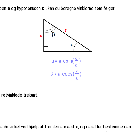
a
c
 ben
og hypotenusen
, kan du beregne vinklerne som følger:
a
α = arcsin(
)
c
a
β = arccos(
)
c
 retvinklede trekant,
gne én vinkel ved hjælp af formlerne ovenfor, og derefter bestemme den