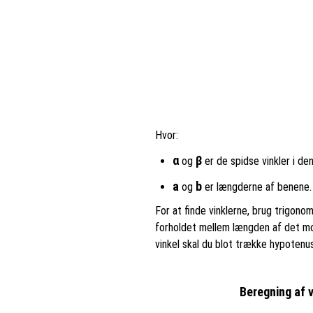
Hvor:
α
β
og
er de spidse vinkler i den
a
b
og
er længderne af benene.
For at finde vinklerne, brug trigon
forholdet mellem længden af det mo
vinkel skal du blot trække hypotenus
Beregning af 