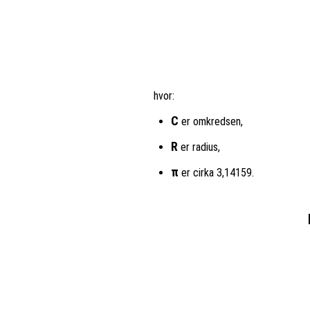
hvor:
C
er omkredsen,
R
er radius,
π
er cirka 3,14159.