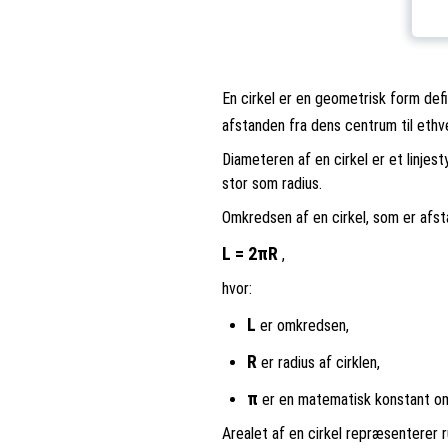
En cirkel er en geometrisk form defi
afstanden fra dens centrum til eth
Diameteren af en cirkel er et linje
stor som radius.
Omkredsen af en cirkel, som er afst
L = 2πR
,
hvor:
L
er omkredsen,
R
er radius af cirklen,
π
er en matematisk konstant om
Arealet af en cirkel repræsenterer