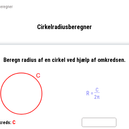
beregner
Cirkelradiusberegner
Beregn radius af en cirkel ved hjælp af omkredsen.
C
R =
2π
C
reds: