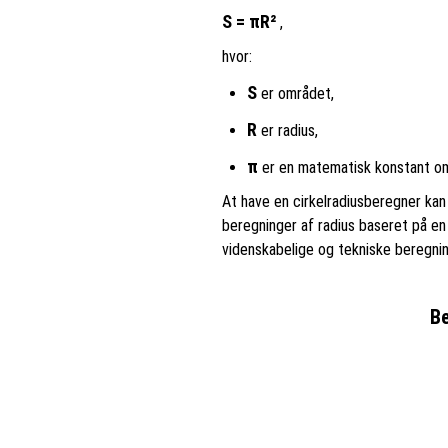
S = πR²
,
hvor:
S
er området,
R
er radius,
π
er en matematisk konstant om
At have en cirkelradiusberegner kan
beregninger af radius baseret på en 
videnskabelige og tekniske beregnin
Be