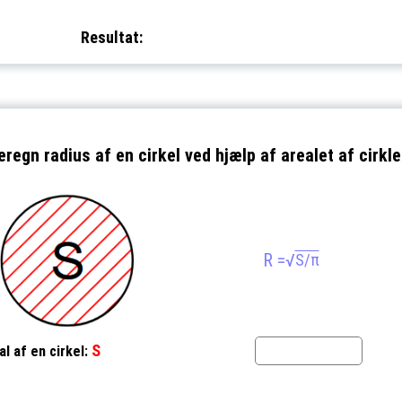
Resultat:
eregn radius af en cirkel ved hjælp af arealet af cirkle
R =
√
S/π
S
al af en cirkel: