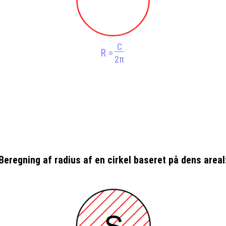
C
R =
2π
Beregning af radius af en cirkel baseret på dens areal