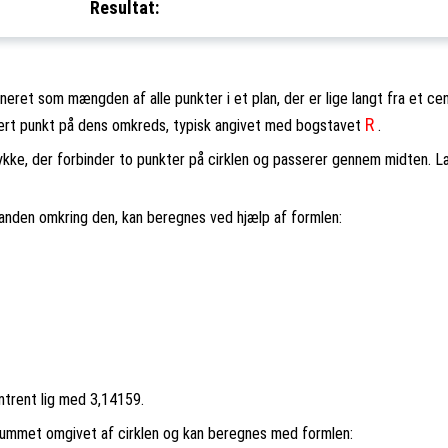
Resultat:
neret som mængden af alle punkter i et plan, der er lige langt fra et cent
R
vert punkt på dens omkreds, typisk angivet med bogstavet
.
stykke, der forbinder to punkter på cirklen og passerer gennem midten.
anden omkring den, kan beregnes ved hjælp af formlen:
trent lig med 3,14159.
 rummet omgivet af cirklen og kan beregnes med formlen: