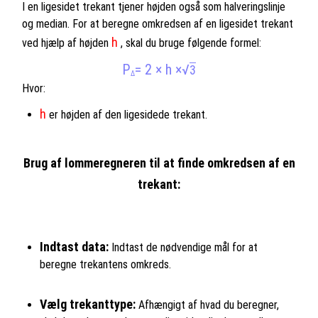
I en ligesidet trekant tjener højden også som halveringslinje
og median. For at beregne omkredsen af en ligesidet trekant
h
ved hjælp af højden
, skal du bruge følgende formel:
P
= 2 × h ×
√
3
Δ
Hvor:
h
er højden af den ligesidede trekant.
Brug af lommeregneren til at finde omkredsen af en
trekant:
Indtast data:
Indtast de nødvendige mål for at
beregne trekantens omkreds.
Vælg trekanttype:
Afhængigt af hvad du beregner,