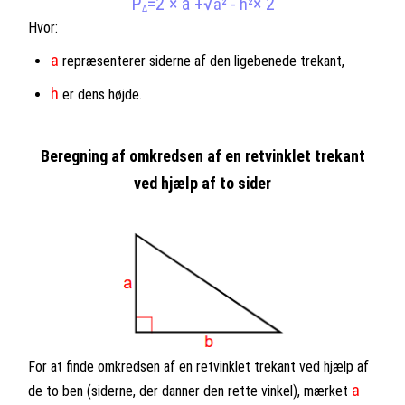
P
=2 × a +
√
× 2
a² - h²
Δ
Hvor:
a
repræsenterer siderne af den ligebenede trekant,
h
er dens højde.
Beregning af omkredsen af en retvinklet trekant
ved hjælp af to sider
For at finde omkredsen af en retvinklet trekant ved hjælp af
a
de to ben (siderne, der danner den rette vinkel), mærket