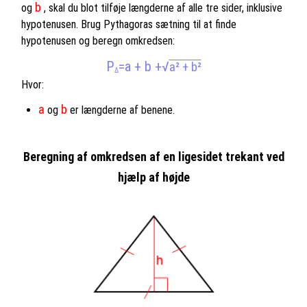
b
og
, skal du blot tilføje længderne af alle tre sider, inklusive
hypotenusen. Brug Pythagoras sætning til at finde
hypotenusen og beregn omkredsen:
P
=a + b +
√
a² + b²
Δ
Hvor:
a
b
og
er længderne af benene.
Beregning af omkredsen af en ligesidet trekant ved
hjælp af højde