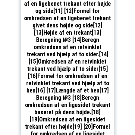
af en ligebenet trekant efter højde
og side[11] [12]Formel for
omkredsen af en ligebenet trekant
givet dens højde og side[12]
[13]Højde af en trekant[13]
Beregning №3 [14]Beregn
omkredsen af en retvinklet
trekant ved hjælp af to sider.[14]
[15]Omkredsen af en retvinklet
trekant ved hjælp af to sider[15]
[16]Formel for omkredsen af en
retvinklet trekant ved hjælp af to
ben[16] [17]Længde af et ben[17]
Beregning №3 [18]Beregn
omkredsen af en ligesidet trekant
baseret på dens højde.[18]
[19]Omkredsen af en ligesidet
trekant efter højde[19] [20]Formel
for omkredsen af en ligesidet