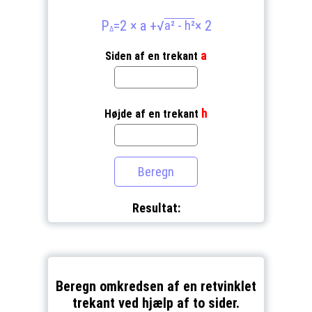
P
=2 × a +
√
× 2
a² - h²
Δ
a
Siden af en trekant
h
Højde af en trekant
Resultat:
Beregn omkredsen af en retvinklet
trekant ved hjælp af to sider.