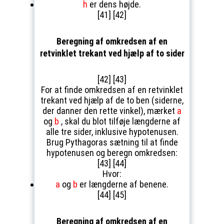
h
er dens højde.
[41] [42]
Beregning af omkredsen af en
retvinklet trekant ved hjælp af to sider
[42] [43]
For at finde omkredsen af en retvinklet
trekant ved hjælp af de to ben (siderne,
der danner den rette vinkel), mærket
a
og
b
, skal du blot tilføje længderne af
alle tre sider, inklusive hypotenusen.
Brug Pythagoras sætning til at finde
hypotenusen og beregn omkredsen:
[43] [44]
Hvor:
a
og
b
er længderne af benene.
[44] [45]
Beregning af omkredsen af en