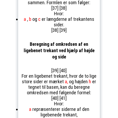
sammen. Formlen er som følger:
[37] [38]
Hvor:
a
,
b
og
c
er længderne af trekantens
sider.
[38] [39]
Beregning af omkredsen af en
ligebenet trekant ved hjælp af højde
og side
[39] [40]
For en ligebenet trekant, hvor de to lige
store sider er mærket
a,
og højden
h
er
tegnet til basen, kan du beregne
omkredsen med følgende formel:
[40] [41]
Hvor:
a
repræsenterer siderne af den
ligebenede trekant,