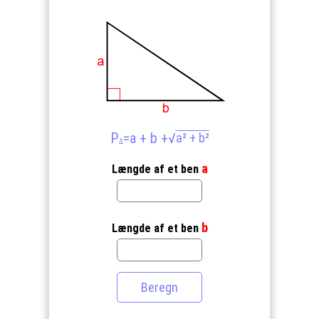
P
=a + b +
√
a² + b²
Δ
a
Længde af et ben
b
Længde af et ben